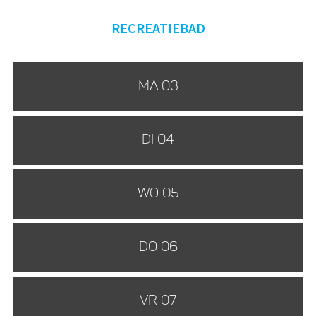
RECREATIEBAD
MA 03
DI 04
WO 05
DO 06
VR 07