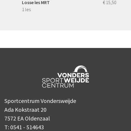
Losse les MRT
€ 15,50
1 les
Sportcentrum Vondersweijde
Ada Kokstraat 20
7572 EA
Oldenzaal
T:
0541 - 514643