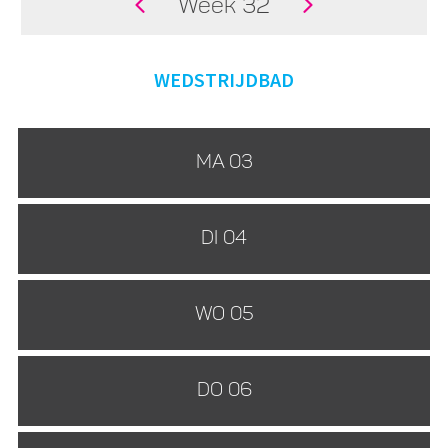
Week 32
WEDSTRIJDBAD
MA 03
DI 04
WO 05
DO 06